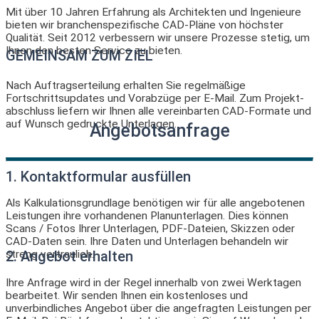
Mit über 10 Jahren Erfahrung als Architekten und Ingenieure
bieten wir branchenspezifische CAD-Pläne von höchster
Qualität. Seit 2012 verbessern wir unsere Prozesse stetig, um
Ihnen den besten Service zu bieten.
GEMEINSAM ZUM ZIEL
Nach Auftragserteilung erhalten Sie regelmäßige
Fortschrittsupdates und Vorabzüge per E-Mail. Zum Projekt-
abschluss liefern wir Ihnen alle vereinbarten CAD-Formate und
auf Wunsch gedruckte Unterlagen.
Angebotsanfrage
1. Kontaktformular ausfüllen
Als Kalkulationsgrundlage benötigen wir für alle angebotenen
Leistungen ihre vorhandenen Planunterlagen. Dies können
Scans / Fotos Ihrer Unterlagen, PDF-Dateien, Skizzen oder
CAD-Daten sein. Ihre Daten und Unterlagen behandeln wir
2. Angebot erhalten
streng vertraulich.
Ihre Anfrage wird in der Regel innerhalb von zwei Werktagen
bearbeitet. Wir senden Ihnen ein kostenloses und
unverbindliches Angebot über die angefragten Leistungen per