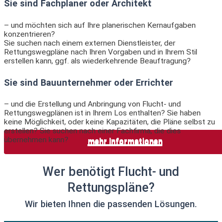
Sie sind Fachplaner oder Architekt
– und möchten sich auf Ihre planerischen Kernaufgaben
konzentrieren?
Sie suchen nach einem externen Dienstleister, der
Rettungswegpläne nach Ihren Vorgaben und in Ihrem Stil
erstellen kann, ggf. als wiederkehrende Beauftragung?
Sie sind Bauunternehmer oder Errichter
– und die Erstellung und Anbringung von Flucht- und
Rettungswegplänen ist in Ihrem Los enthalten? Sie haben
keine Möglichkeit, oder keine Kapazitäten, die Pläne selbst zu
erstellen? Sie suchen nach einer Fachfirma, die dies
übernehmen kann?
mehr Informationen
mehr Informationen
mehr Informationen
mehr Informationen
Wer benötigt Flucht- und
Rettungspläne?
Wir bieten Ihnen die passenden Lösungen.